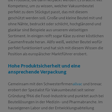
die Produkte, die darin verpackt werden. Es braucht viel
T
Kompetenz, um zu wissen, welcher Vakuumbeutel
perfekt zu dem Stückgut passt, das mit diesem
geschützt werden soll. Große und kleine Beutel mit und
ohne Nähte, bedruckt oder schlicht, hochglänzend und
glasklar sind Beispiele aus unserem vielseitigen
Sortiment. In einigen reift sogar Käse zu einer köstlichen
Gaumenfreude heran. Allfo weiß, welcher Beutel wofür
perfekt funktioniert und hat sich mit diesem Wissen die
Position als europäischer Marktführer erobert.
Hohe Produktsicherheit und eine
ansprechende Verpackung
Gemeinsam mit den Schwesterfirmen
allvac
und brevac
erobert der Spezialist für Vakuumbeutel seit seiner
Gründung 1966 die Food-Industrie und punktet auch bei
Beutellösungen in der Medizin- und Pharmabranche. Im
hauseigenen Labor und der Entwicklungsabteilung