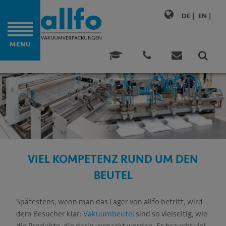
DE
EN
ITE
MENU
ONALITÄT
DUNGEN
LTIGKEIT
VIEL KOMPETENZ RUND UM DEN
N
BEUTEL
TENZ
Spätestens, wenn man das Lager von allfo betritt, wird
NEHMEN
dem Besucher klar:
Vakuumbeutel
sind so vielseitig, wie