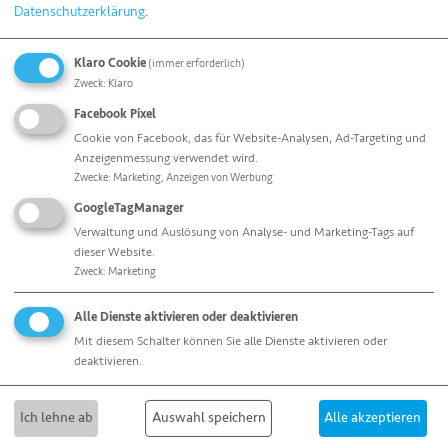
Datenschutzerklärung
.
Beutel sind aus PA/PE Folie und bieten die für
Lebensmittel so wichtige Sauerstoffbarriere.
Klaro Cookie
(immer erforderlich)
Zweck
:
Klaro
Facebook Pixel
Cookie von Facebook, das für Website-Analysen, Ad-Targeting und
Anzeigenmessung verwendet wird.
Zwecke
:
Marketing, Anzeigen von Werbung
Zertifizierte Kompetenz
GoogleTagManager
Höchste Hygiene- und
Qualitätsstandards
sind für allfo
Verwaltung und Auslösung von Analyse- und Marketing-Tags auf
eine Selbstverständlichkeit. Die umfangreiche Auswahl
dieser Website.
an Vakuumbeuteln erfüllt dabei selbstverständlich die
Zweck
:
Marketing
Hygienerichtlinien des BRCGS. Zudem ist allfo nach DIN
Alle Dienste aktivieren oder deaktivieren
ISO 50001 zertifiziert und verfügt über das GKV
Mit diesem Schalter können Sie alle Dienste aktivieren oder
Zertifikat. Wie ernst das Unternehmen das Thema
deaktivieren.
Nachhaltigkeit nimmt, kann in dem
unternehmenseigenen
Nachhaltigkeitsbericht
nachgelesen werden.
Ich lehne ab
Auswahl speichern
Alle akzeptieren