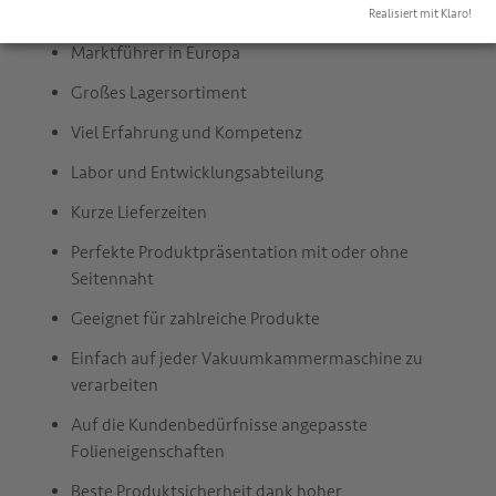
Realisiert mit Klaro!
Ihre Vorteile im Überblick:
Marktführer in Europa
Großes Lagersortiment
Viel Erfahrung und Kompetenz
Labor und Entwicklungsabteilung
Kurze Lieferzeiten
Perfekte Produktpräsentation mit oder ohne
Seitennaht
Geeignet für zahlreiche Produkte
Einfach auf jeder Vakuumkammermaschine zu
verarbeiten
Auf die Kundenbedürfnisse angepasste
Folieneigenschaften
Beste Produktsicherheit dank hoher