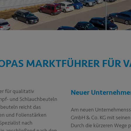
UROPAS MARKTFÜHRER FÜR 
r für qualitativ
Neuer Unternehmen
umpf- und Schlauchbeuteln
beuteln reicht das
Am neuen Unternehmensstan
en und Folienstärken
GmbH & Co. KG mit seinen S
Spezialist nach
Durch die kürzeren Wege p
ie anschließend nach den