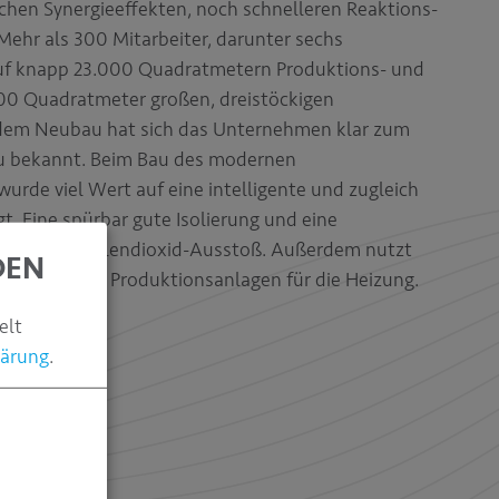
ichen Synergieeffekten, noch schnelleren Reaktions-
 Mehr als 300 Mitarbeiter, darunter sechs
auf knapp 23.000 Quadratmetern Produktions- und
300 Quadratmeter großen, dreistöckigen
dem Neubau hat sich das Unternehmen klar zum
äu bekannt. Beim Bau des modernen
de viel Wert auf eine intelligente und zugleich
t. Eine spürbar gute Isolierung und eine
en den Kohlendioxid-Ausstoß. Außerdem nutzt
DEN
Abwärme der Produktionsanlagen für die Heizung.
elt
lärung
.