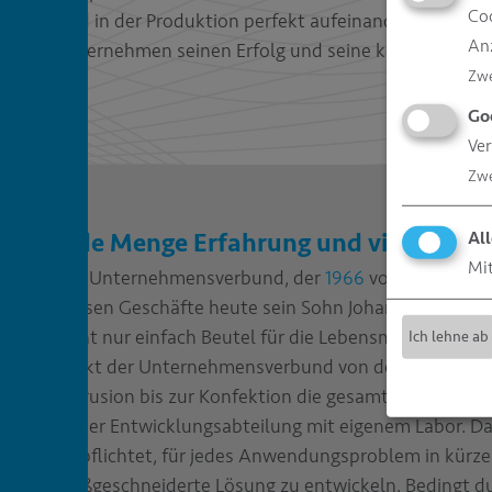
Coo
sind in der Produktion perfekt aufeinander abgest
An
Unternehmen seinen Erfolg und seine konstante W
Zw
Go
Ver
Zw
All
Jede Menge Erfahrung und viel Kno
Mit
Der Unternehmensverbund, der
1966
von Hans Bres
dessen Geschäfte heute sein Sohn Johann Werner Bre
nicht nur einfach Beutel für die Lebensmittel- und 
Ich lehne ab
deckt der Unternehmensverbund von der Entwicklung
Extrusion bis zur Konfektion die gesamte Prozesske
seiner Entwicklungsabteilung mit eigenem Labor. D
verpflichtet, für jedes Anwendungsproblem in kürze
maßgeschneiderte Lösung zu entwickeln. Bedingt du