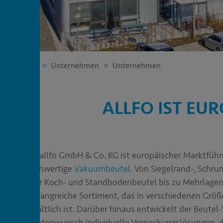
KT
C
Allfo
Unternehmen
Unternehmen
ALLFO IST E
Die allfo GmbH & Co. KG ist europäischer Marktführe
hochwertige
Vakuumbeutel
. Von Siegelrand-, Schr
über Koch- und Standbodenbeutel bis zu Mehrlagen
umfangreiche Sortiment, das in verschiedenen Größ
erhältlich ist. Darüber hinaus entwickelt der Beutel-
Kundenwunsch individuelle Verpackungslösungen, d