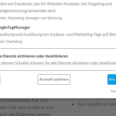
kie von Facebook, das für Website-Analysen, Ad-Targeting und
immt, was dem
zeigenmessung verwendet wird.
achstumskurve beschert.
ecke
:
Marketing, Anzeigen von Werbung
ogleTagManager
waltung und Auslösung von Analyse- und Marketing-Tags auf dies
eck
:
Marketing
e Dienste aktivieren oder deaktivieren
w-how
Unser Unternehmen
 diesem Schalter können Sie alle Dienste aktivieren oder deaktivie
ele gegründet wurde, und
Europäischer
Marktf
sele leitet, produziert
Umfangreiches Sorti
Pharmaindustrie. Vielmehr
Auswahl speichern
Alle
Folienstärken
 der Folien über die
Real
tte ab und punktet mit
kurze Lieferzeiten 
as Unternehmen hat sich
Top-Qualität zu fair
ster Zeit eine moderne und
rch viel Erfahrung, einem