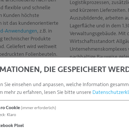
Logistikprozessen, zusätzl
 flexible und schnelle
und kürzeren Lieferzeiten.
 Kunden höchste
Auszubildende, arbeiten 
n ist das kundenorientierte
Lagerfläche und in dem 1.
od-Anwendungen
, z.B. in
Verwaltungsgebäude. Mit 
g technischer Produkte
Wirtschaftsstandort Allg
. Geliefert wird weltweit
Unternehmenskomplexes wur
bedruckten Folienbeuteln.
nachhaltige Bauweise geleg
Wärmerückgewinnung senk
MATIONEN, DIE GESPEICHERT WER
der Standort die gesamte 
en Sie einsehen und anpassen, welche Information gesamm
chwesterunternehmen
 mehr zu erfahren, lesen Sie bitte unsere
Datenschutzerk
her. Diese kommen
liche Lebensmittel zum
aro Cookie
(immer erforderlich)
die Beutelproduktion. Auf
eck
:
Klaro
isiert. Diese kommen
cebook Pixel
. Alle drei Unternehmen