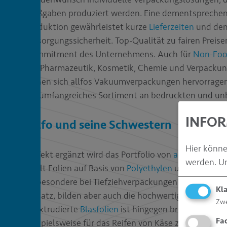
Maßgaben produziert werden. Eine dementsprechend
Produktion gewährleistet kurze
Lieferzeiten
und dem
Versorgungssicherheit. Top-Qualität zu fairen Preise
Commitment des Unternehmens. Auch für
Non-Fo
der Pharmazeutik, Kosmetik, Chemie und Verpackun
eignen sich allfos Vakuumverpackungen hervorragend
ein umfangreiches Sortiment an bedruckten und un
INFOR
Allfo und seine Schwestern
Hier könn
Perfekt ergänzt wird das Portfolio von
allvac
. Das S
werden.
Um
stellt Folien auf Basis von
Polyethylen
und
Polyamid
insbesondere bei Tiefziehverpackungen für verderb
Kl
Einsatz, bilden aber auch die hochwertige Basis für 
Zw
coextrudierte
Blasfolien
ist hingegen brevac spezial
Fa
beispielsweise für das Reifen von Käse zum Einsatz