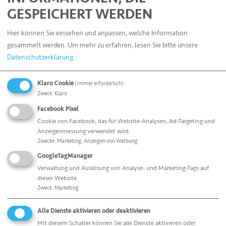
GESPEICHERT WERDEN
Hier können Sie einsehen und anpassen, welche Information
gesammelt werden.
Um mehr zu erfahren, lesen Sie bitte unsere
Datenschutzerklärung
.
Klaro Cookie
(immer erforderlich)
Zweck
:
Klaro
Facebook Pixel
Cookie von Facebook, das für Website-Analysen, Ad-Targeting und
Anzeigenmessung verwendet wird.
Zwecke
:
Marketing, Anzeigen von Werbung
Die Vorteile unseres Strukturbeutels
GoogleTagManager
Verwaltung und Auslösung von Analyse- und Marketing-Tags auf
Sehr geringe Luftzieherrate aufgrund zuverlässiger
dieser Website.
Siegelung
Zweck
:
Marketing
Lange Haltbarkeit aufgrund hoher Barrierewerte
Alle Dienste aktivieren oder deaktivieren
der eingesetzten PA/PE Verbundfolie
Mit diesem Schalter können Sie alle Dienste aktivieren oder