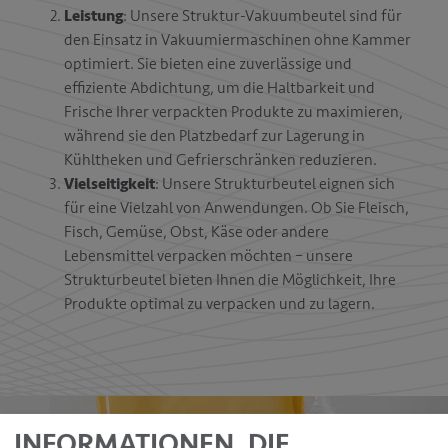
Leistung
: Unsere Struktur-Vakuumbeutel sind für
den Einsatz in Vakuumiermaschinen ohne Kammer
optimiert. Sie bieten eine zuverlässige und
effiziente Abdichtung, um die Haltbarkeit und
Frische Ihrer verpackten Produkte zu maximieren,
während sie den Platzbedarf zur Lagerung in
Kühltheken und Gefrierschränken reduzieren.
Vielseitigkeit
: Unsere Strukturbeutel eignen sich
für eine Vielzahl von Anwendungen. Ob Sie Fleisch,
Fisch, Gemüse, Obst, Käse oder andere
Lebensmittel verpacken möchten – unsere
Strukturbeutel bieten Ihnen die Möglichkeit, Ihre
Produkte optimal zu verpacken und zu lagern.
INFORMATIONEN, DIE