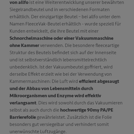
von allfo
ist eine Weiterentwicklung unserer bewährten
T
Siegelrandbeutel und in verschiedenen Formaten
erhältlich. Der einzigartige Beutel – bei allfo unter dem
Namen FleeceVak-Beutel erhältlich - wurde speziell für
Kunden entwickelt, die ihre Beutel mit einer
Schnorchelmaschine oder einer Vakuummaschine
ohne Kammer
verwenden. Die besondere fleeceartige
Struktur des Beutels befindet sich auf der Innenseite
und ist selbstverständlich lebensmittelrechtlich
unbedenklich. Ist der Vakuumbeutel goffriert, wird
derselbe Effekt erzielt wie bei der Verwendung von
Kammermaschinen: Die Luft wird
effizient abgesaugt
und der Abbau von Lebensmitteln durch
Mikroorganismen und Enzyme wird effektiv
verlangsamt
. Dies wird sowohl durch das Vakuumieren
selbst als auch durch die
hochwertige 90my PA/PE
Barrierefolie
gewährleistet. Zusätzlich ist die Folie
besonders gut versiegelbar und verhindert somit
unerwünschte Luftzugänge.