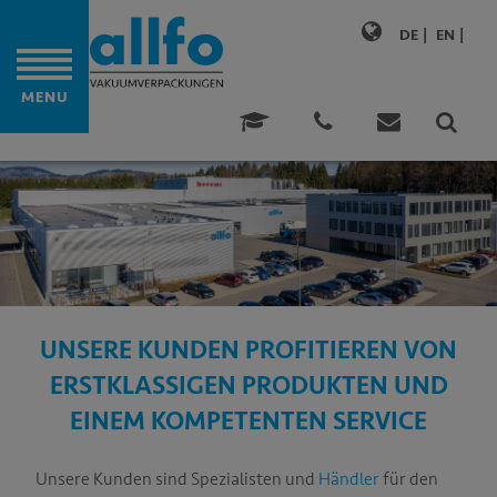
DE
EN
ITE
MENU
ONALITÄT
DUNGEN
LTIGKEIT
UNSERE KUNDEN PROFITIEREN VON
N
ERSTKLASSIGEN PRODUKTEN UND
ENZ
EINEM KOMPETENTEN SERVICE
NEHMEN
Unsere Kunden sind Spezialisten und
Händler
für den