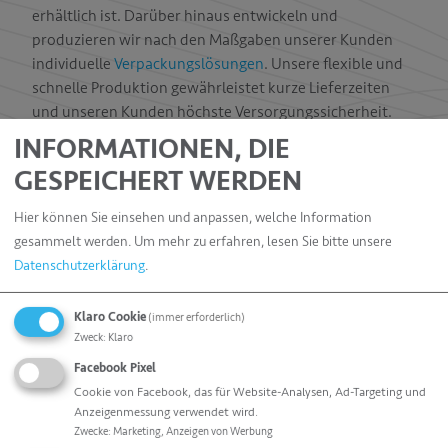
erhältlich ist. Darüber hinaus entwickeln und
produzieren wir nach den Maßgaben unserer Kunden
individuelle
Verpackungslösungen
. Unsere flexible und
schnelle Produktion gewährleistet kurze Lieferzeiten
und unseren Kunden höchste Versorgungssicherheit.
Service mit Substanz ist bei allfo gelebte Realität. Das
INFORMATIONEN, DIE
beginnt bei einer kompetenten und umfassenden
GESPEICHERT WERDEN
Beratung rund um die Möglichkeiten, die das Verpacken
mit Vakuumbeuteln bietet. Je nach Produkt spielen bei
Hier können Sie einsehen und anpassen, welche Information
der Auswahl des richtigen Beutels viele Faktoren eine
gesammelt werden.
Um mehr zu erfahren, lesen Sie bitte unsere
Rolle.
Datenschutzerklärung
.
Klaro Cookie
(immer erforderlich)
Zweck
:
Klaro
Facebook Pixel
Cookie von Facebook, das für Website-Analysen, Ad-Targeting und
Hohe Verfügbarkeit und schnelle Lieferzeiten
Anzeigenmessung verwendet wird.
Zwecke
:
Marketing, Anzeigen von Werbung
Das umfangreiche Lager gewährleistet dank der hohen