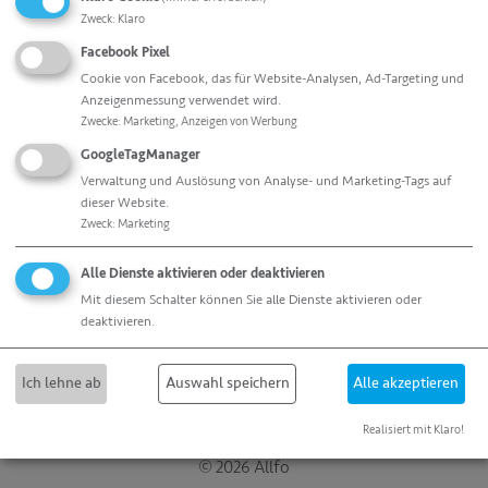
T
Zweck
:
Klaro
Facebook Pixel
Cookie von Facebook, das für Website-Analysen, Ad-Targeting und
Anzeigenmessung verwendet wird.
Zwecke
:
Marketing, Anzeigen von Werbung
GoogleTagManager
Verwaltung und Auslösung von Analyse- und Marketing-Tags auf
dieser Website.
Zweck
:
Marketing
Alle Dienste aktivieren oder deaktivieren
Mit diesem Schalter können Sie alle Dienste aktivieren oder
deaktivieren.
Ich lehne ab
Auswahl speichern
Alle akzeptieren
allfo GmbH & Co. KG · Dieselstraße 9
87448 Waltenhofen · +49 (0)831 - 540 563-0
Realisiert mit Klaro!
© 2026 Allfo