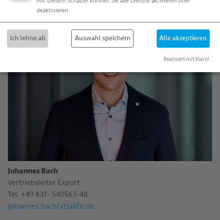
Mit diesem Schalter können Sie alle Dienste aktivieren oder
deaktivieren.
Ich lehne ab
Auswahl speichern
Alle akzeptieren
Realisiert mit Klaro!
Johannes Bach
Vertriebsleiter Export
Tel. +49 831 - 540563-48
johannes.bach(at)allfo.de