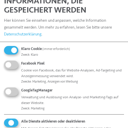
INFORMATIONEN, DIE
GESPEICHERT WERDEN
Hier können Sie einsehen und anpassen, welche Information
gesammelt werden.
Um mehr zu erfahren, lesen Sie bitte unsere
Datenschutzerklärung
.
Klaro Cookie
(immer erforderlich)
Zweck
:
Klaro
Facebook Pixel
Cookie von Facebook, das für Website-Analysen, Ad-Targeting und
Anzeigenmessung verwendet wird.
Zwecke
:
Marketing, Anzeigen von Werbung
GoogleTagManager
Christian Wecker
Verwaltung und Auslösung von Analyse- und Marketing-Tags auf
Vertriebsleiter DACH
dieser Website.
Tel. +49 831- 540563-25
Zweck
:
Marketing
christian.wecker(at)allfo.de
Alle Dienste aktivieren oder deaktivieren