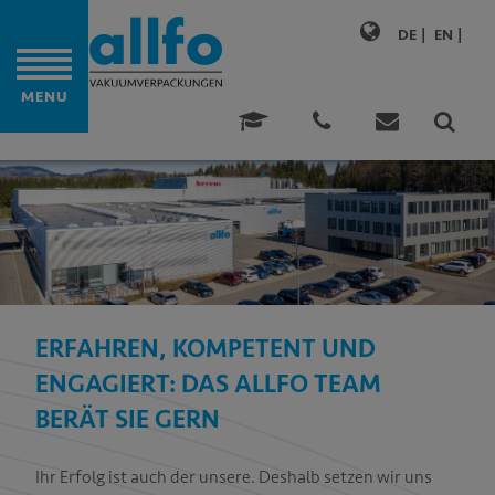
DE
EN
ITE
MENU
ONALITÄT
DUNGEN
LTIGKEIT
ERFAHREN, KOMPETENT UND
N
ENGAGIERT: DAS ALLFO TEAM
ENZ
BERÄT SIE GERN
NEHMEN
Ihr Erfolg ist auch der unsere. Deshalb setzen wir uns