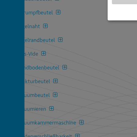
Schrumpfbeutel
Siegelnaht
Siegelrandbeutel
Sous-Vide
Standbodenbeutel
Strukturbeutel
Vakuumbeutel
Vakuumieren
Vakuumkammermaschine
Wiederverschließbarkeit