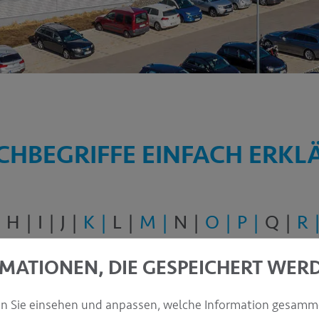
CHBEGRIFFE EINFACH ERKL
H
I
J
K
L
M
N
O
P
Q
R
MATIONEN, DIE GESPEICHERT WER
en Sie einsehen und anpassen, welche Information gesamm