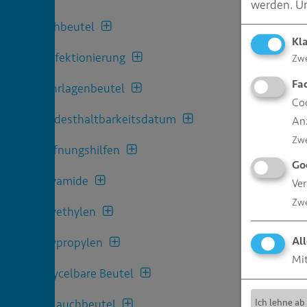
werden.
Um
Kochbeutel
Kl
Konfektionierung
Zw
Fa
Mehrlagenbeutel
Coo
Mindesthaltbarkeitsdatum
An
Zw
Oeffnungshilfen
Go
Polyamide
Ver
Zw
Polyethylen
All
Polypropylen
Mit
Recycelbare Beutel
Schlauchbeutel
Ich lehne ab