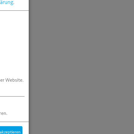
lärung
.
er Website.
ren.
 akzeptieren