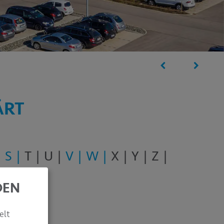
ÄRT
S
T
U
V
W
X
Y
Z
DEN
elt